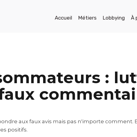
Accueil
Métiers
Lobbying
À 
sommateurs : lut
s faux commentai
épondre aux faux avis mais pas n'importe comment. Et s
 positifs.