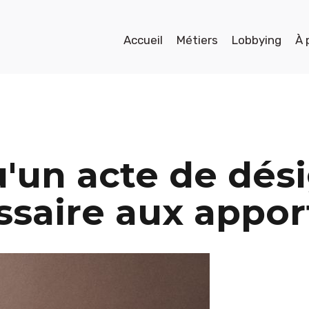
Accueil
Métiers
Lobbying
À 
u'un acte de dés
saire aux appor